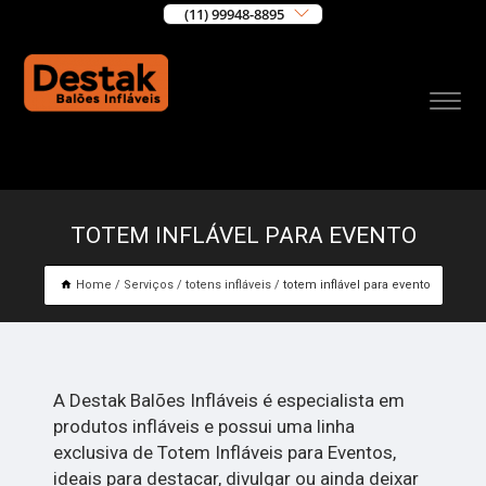
(11) 99948-8895
TOTEM INFLÁVEL PARA EVENTO
Home
Serviços
totens infláveis
totem inflável para evento
A Destak Balões Infláveis é especialista em
produtos infláveis e possui uma linha
exclusiva de Totem Infláveis para Eventos,
ideais para destacar, divulgar ou ainda deixar