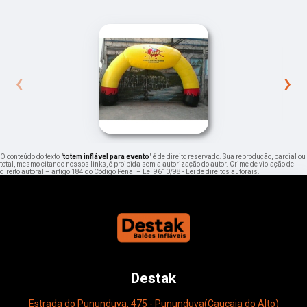
‹
›
O conteúdo do texto "
totem inflável para evento
" é de direito reservado. Sua reprodução, parcial ou
total, mesmo citando nossos links, é proibida sem a autorização do autor. Crime de violação de
direito autoral – artigo 184 do Código Penal –
Lei 9610/98 - Lei de direitos autorais
.
Destak
Estrada do Pununduva, 475 - Pununduva(Caucaia do Alto)