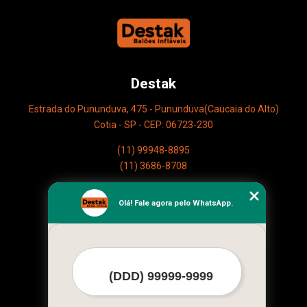
Destak
Estrada do Pununduva, 475 - Pununduva(Caucaia do Alto)
Cotia - SP - CEP: 06723-230
(11) 99948-8895
(11) 3686-8708
Home
Olá! Fale agora pelo WhatsApp.
Empresa
Missão
Serviços
Contato
Mapa do site
Mais Serviços