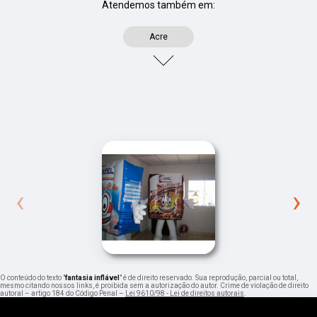
Atendemos também em:
Acre
‹
›
O conteúdo do texto "
fantasia inflável
" é de direito reservado. Sua reprodução, parcial ou total,
mesmo citando nossos links, é proibida sem a autorização do autor. Crime de violação de direito
autoral – artigo 184 do Código Penal –
Lei 9610/98 - Lei de direitos autorais
.