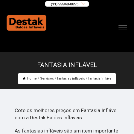
(11) 99948-8895
FANTASIA INFLÁVEL
Home
Serviços
fantasias infláveis
fantasia inflável
Cote os melhores preços em Fantasia Inflável
com a Destak Balões Infláveis
As fantasias infláveis são um item importante