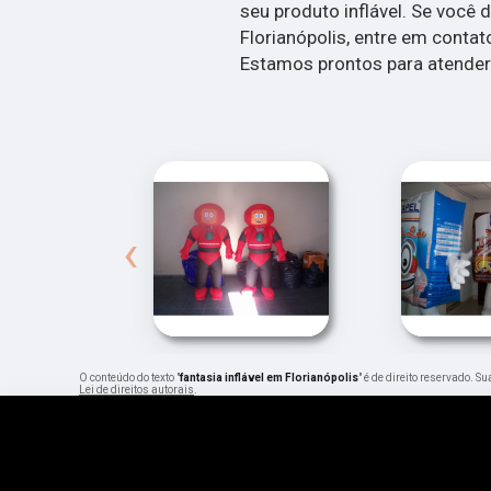
seu produto inflável. Se você d
Florianópolis, entre em contat
Estamos prontos para atender
‹
O conteúdo do texto "
fantasia inflável em Florianópolis
" é de direito reservado. S
Lei de direitos autorais
.