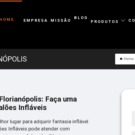
BLOG
HOME
EMPRESA
MISSÃO
C
PRODUTOS
NÓPOLIS
Home
 Florianópolis: Faça uma
lões Infláveis
or lugar para adquirir fantasia inflável
lões Infláveis pode atender com