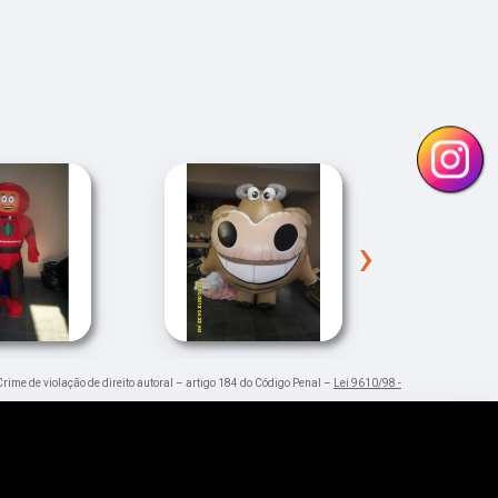
›
Crime de violação de direito autoral – artigo 184 do Código Penal –
Lei 9610/98 -