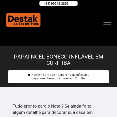
(11) 99948-8895
PAPAI NOEL BONECO INFLÁVEL EM
CURITIBA
Home
Serviços
papais noéis infláveis
papai noel boneco inflável em Curitiba
Tudo pronto para o Natal? Se ainda falta
algum detalhe para decorar sua casa em