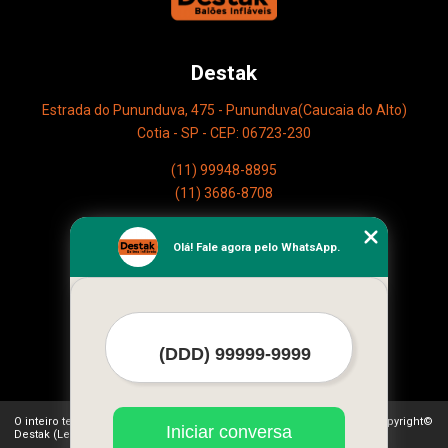
Destak
Estrada do Pununduva, 475 - Pununduva(Caucaia do Alto)
Cotia - SP - CEP: 06723-230
(11) 99948-8895
(11) 3686-8708
Home
Olá! Fale agora pelo WhatsApp.
Empresa
Missão
Serviços
Contato
Mapa do site
Mais Serviços
O inteiro teor deste site está sujeito à proteção de direitos autorais. Copyright©
Iniciar conversa
Destak (Lei 9610 de 19/02/1998)