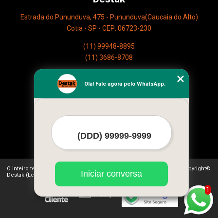
Estrada do Pununduva, 475 - Pununduva(Caucaia do Alto)
Cotia - SP - CEP: 06723-230
(11) 99948-8895
(11) 3686-8708
Home
Olá! Fale agora pelo WhatsApp.
Empresa
Missão
Serviços
Contato
Mapa do site
Mais Serviços
O inteiro teor deste site está sujeito à proteção de direitos autorais. Copyright©
Iniciar conversa
Destak (Lei 9610 de 19/02/1998)
1