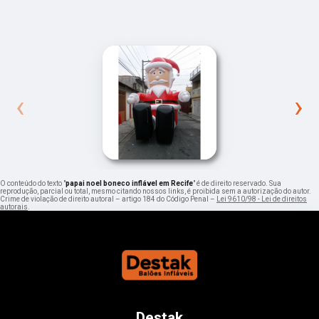
‹
›
O conteúdo do texto "
papai noel boneco inflável em Recife
" é de direito reservado. Sua
reprodução, parcial ou total, mesmo citando nossos links, é proibida sem a autorização do autor.
Crime de violação de direito autoral – artigo 184 do Código Penal –
Lei 9610/98 - Lei de direitos
autorais
.
Destak