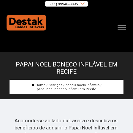
(11) 99948-8895
PAPAI NOEL BONECO INFLÁVEL EM
RECIFE
Home
Serviços
papais noéis infláveis
papai noel boneco inflável em Recife
Acomode-se ao lado da Lareira e descubra os
benefícios de adquirir o Papai Noel Inflável em