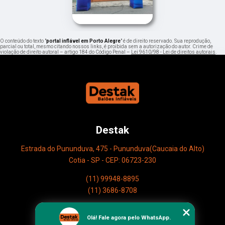
O conteúdo do texto "
portal inflável em Porto Alegre
" é de direito reservado. Sua reprodução,
parcial ou total, mesmo citando nossos links, é proibida sem a autorização do autor. Crime de
violação de direito autoral – artigo 184 do Código Penal –
Lei 9610/98 - Lei de direitos autorais
.
Destak
Estrada do Pununduva, 475 - Pununduva(Caucaia do Alto)
Cotia - SP - CEP: 06723-230
(11) 99948-8895
(11) 3686-8708
Home
Olá! Fale agora pelo WhatsApp.
Empresa