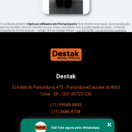
O conteúdo do texto "
réplicas infláveis em Florianópolis
" é de direito reservado. Sua reprodução,
parcial ou total, mesmo citando nossos links, é proibida sem a autorização do autor. Crime de
violação de direito autoral – artigo 184 do Código Penal –
Lei 9610/98 - Lei de direitos autorais
.
Destak
Estrada do Pununduva, 475 - Pununduva(Caucaia do Alto)
Cotia - SP - CEP: 06723-230
(11) 99948-8895
(11) 3686-8708
Home
Olá! Fale agora pelo WhatsApp.
Empresa