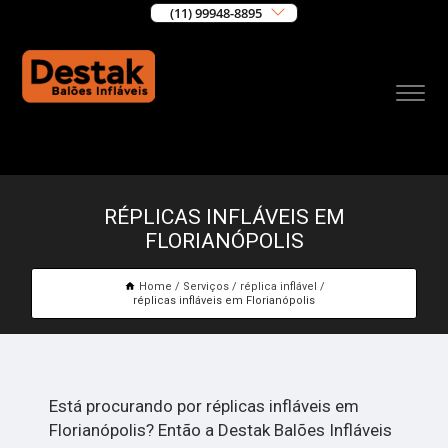
(11) 99948-8895
RÉPLICAS INFLÁVEIS EM
FLORIANÓPOLIS
Home
Serviços
réplica inflável
réplicas infláveis em Florianópolis
Está procurando por réplicas infláveis em
Florianópolis? Então a Destak Balões Infláveis