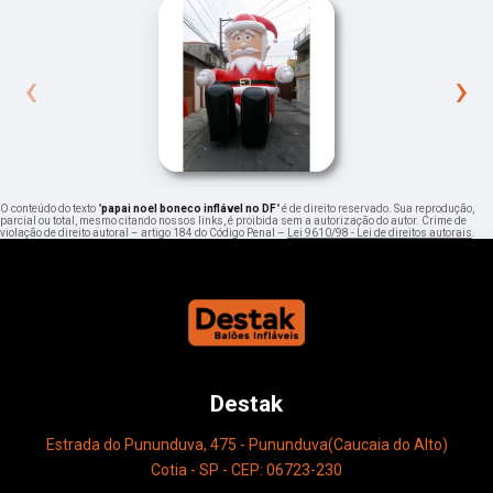
‹
›
O conteúdo do texto "
papai noel boneco inflável no DF
" é de direito reservado. Sua reprodução,
parcial ou total, mesmo citando nossos links, é proibida sem a autorização do autor. Crime de
violação de direito autoral – artigo 184 do Código Penal –
Lei 9610/98 - Lei de direitos autorais
.
Destak
Estrada do Pununduva, 475 - Pununduva(Caucaia do Alto)
Cotia - SP - CEP: 06723-230