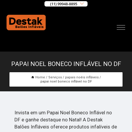
(11) 99948-8895
PAPAI NOEL BONECO INFLÁVEL NO DF
Home
Serviços
papais noéis infláveis
papai noel boneco inflável no DF
Invista em um Papai Noel Boneco Inflável no
DF e ganhe destaque no Natal! A Destak
Balões Infláveis oferece produtos infalíveis de